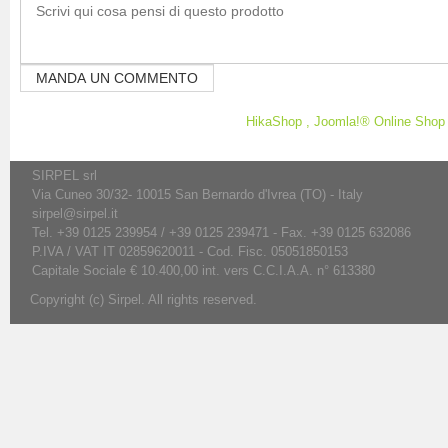
HikaShop , Joomla!® Online Sho
SIRPEL srl
Via Cuneo 30/32- 10015 San Bernardo d'Ivrea (TO) - Italy
sirpel@sirpel.it
Tel. +39 0125 239954 / +39 0125 239471 - Fax. +39 0125 632086
P.IVA / VAT IT 02859620011 - Cod. Fisc. 05051850153
Capitale Sociale € 10.400,00 int. vers C.C.I.A.A. n° 613380
Copyright (c) Sirpel. All rights reserved.