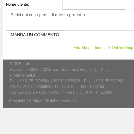
Nome utente:
HikaShop , Joomla!® Online Sho
SIRPEL srl
Via Cuneo 30/32- 10015 San Bernardo d'Ivrea (TO) - Italy
sirpel@sirpel.it
Tel. +39 0125 239954 / +39 0125 239471 - Fax. +39 0125 632086
P.IVA / VAT IT 02859620011 - Cod. Fisc. 05051850153
Capitale Sociale € 10.400,00 int. vers C.C.I.A.A. n° 613380
Copyright (c) Sirpel. All rights reserved.