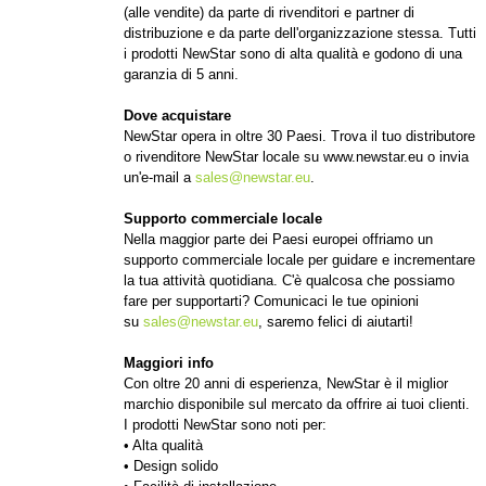
(alle vendite) da parte di rivenditori e partner di
distribuzione e da parte dell'organizzazione stessa. Tutti
i prodotti NewStar sono di alta qualità e godono di una
garanzia di 5 anni.
Dove acquistare
NewStar opera in oltre 30 Paesi. Trova il tuo distributore
o rivenditore NewStar locale su www.newstar.eu o invia
un'e-mail a
sales@newstar.eu
.
Supporto commerciale locale
Nella maggior parte dei Paesi europei offriamo un
supporto commerciale locale per guidare e incrementare
la tua attività quotidiana. C'è qualcosa che possiamo
fare per supportarti? Comunicaci le tue opinioni
su
sales@newstar.eu
, saremo felici di aiutarti!
Maggiori info
Con oltre 20 anni di esperienza, NewStar è il miglior
marchio disponibile sul mercato da offrire ai tuoi clienti.
I prodotti NewStar sono noti per:
• Alta qualità
• Design solido