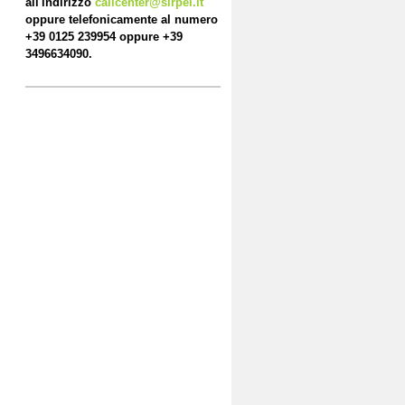
all'indirizzo
callcenter@sirpel.it
oppure telefonicamente al numero
+39 0125 239954 oppure +39
3496634090.