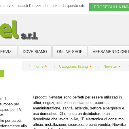
li servizi, accetti l'utilizzo dei cookie da questo sito.
PROSEGUI LA NA
ERVIZI
DOVE SIAMO
ONLINE SHOP
VERSAMENTO ONL
Home
Categories listing
Newstar
I prodotti Newstar sono perfetti per essere utilizzati in
 e IT
uffici, negozi, istituzioni scolastiche, pubblica
europeo per
amministrazione, sanità, aziende, settore alberghiero e
apido per TV,
uso domestico. Che tu sia un distributore o un
et.
rivenditore che lavora in AV, IT, elettronica di consumo,
e per pareti,
ufficio, installazione, sicurezza o punti vendita; NewStar
erfettamente alla