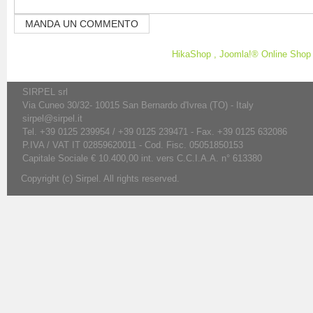
HikaShop , Joomla!® Online Sho
SIRPEL srl
Via Cuneo 30/32- 10015 San Bernardo d'Ivrea (TO) - Italy
sirpel@sirpel.it
Tel. +39 0125 239954 / +39 0125 239471 - Fax. +39 0125 632086
P.IVA / VAT IT 02859620011 - Cod. Fisc. 05051850153
Capitale Sociale € 10.400,00 int. vers C.C.I.A.A. n° 613380
Copyright (c) Sirpel. All rights reserved.